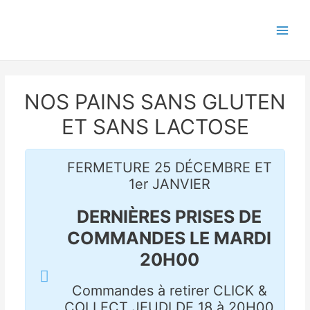
Aller
Main
au
Menu
contenu
NOS PAINS SANS GLUTEN
ET SANS LACTOSE
FERMETURE 25 DÉCEMBRE ET
1er JANVIER
DERNIÈRES PRISES DE
COMMANDES LE MARDI
20H00
Commandes à retirer CLICK &
COLLECT JEUDI DE 18 à 20H00