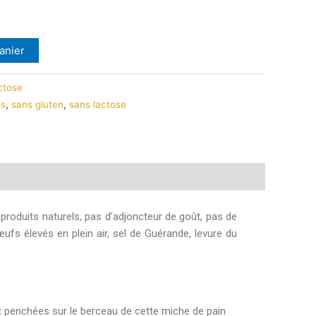
anier
ctose
fs
,
sans gluten
,
sans lactose
 produits naturels, pas d’adjoncteur de goût, pas de
œufs élevés en plein air, sel de Guérande, levure du
t penchées sur le berceau de cette miche de pain