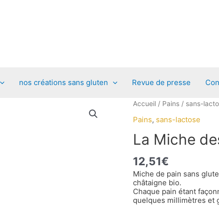
nos créations sans gluten
Revue de presse
Con
quantité
Accueil
/
Pains
/
sans-lact
de
Pains
,
sans-lactose
La
La Miche de
Miche
des
12,51
€
Fées
Miche de pain sans gluten
châtaigne bio.
Chaque pain étant façonné
quelques millimètres et