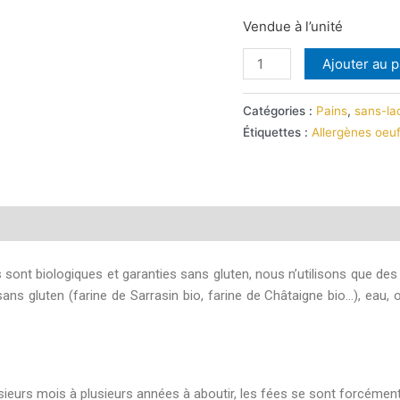
Vendue à l’unité
Ajouter au p
Catégories :
Pains
,
sans-la
Étiquettes :
Allergènes oeu
 sont biologiques et garanties sans gluten, nous n’utilisons que des
sans gluten (farine de Sarrasin bio, farine de Châtaigne bio…), eau, 
sieurs mois à plusieurs années à aboutir, les fées se sont forcémen