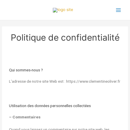
Aller
Main
au
Menu
contenu
Politique de confidentialité
Qui sommes-nous ?
L’adresse de notre site Web est : https://www.clementineoliver.fr
Utilisation des données personnelles collectées
– Commentaires
Quand vous laissez un commentaire sur notre site web, les